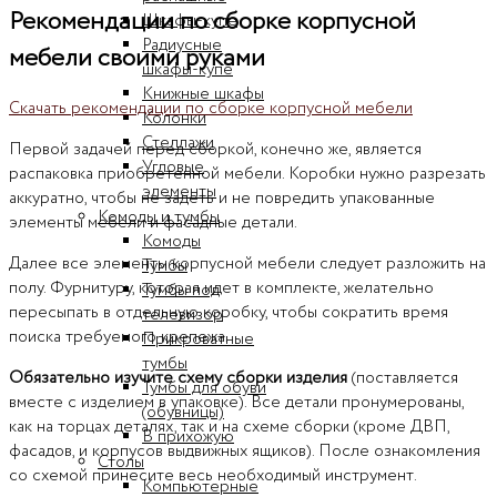
Рекомендации по сборке корпусной
Шкафы-купе
Радиусные
мебели своими руками
шкафы-купе
Книжные шкафы
Скачать рекомендации по сборке корпусной мебели
Колонки
Стеллажи
Первой задачей перед сборкой, конечно же, является
Угловые
распаковка приобретенной мебели. Коробки нужно разрезать
элементы
аккуратно, чтобы не задеть и не повредить упакованные
Комоды и тумбы
элементы мебели и фасадные детали.
Комоды
Далее все элементы корпусной мебели следует разложить на
Тумбы
полу. Фурнитуру, которая идет в комплекте, желательно
Тумбы под
пересыпать в отдельную коробку, чтобы сократить время
телевизор
поиска требуемого крепежа.
Прикроватные
тумбы
Обязательно изучите схему сборки изделия
(поставляется
Тумбы для обуви
вместе с изделием в упаковке). Все детали пронумерованы,
(обувницы)
как на торцах деталях, так и на схеме сборки (кроме ДВП,
В прихожую
фасадов, и корпусов выдвижных ящиков). После ознакомления
Столы
со схемой принесите весь необходимый инструмент.
Компьютерные