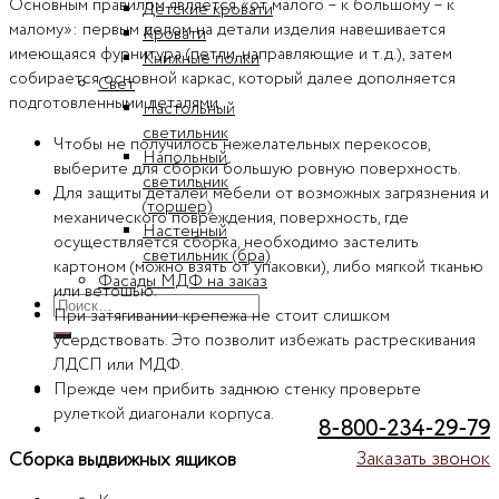
Основным правилом является «от малого – к большому – к
Детские кровати
малому»: первым делом на детали изделия навешивается
Кровати
имеющаяся фурнитура (петли, направляющие и т.д.), затем
Книжные полки
собирается основной каркас, который далее дополняется
Свет
подготовленными деталями.
Настольный
светильник
Чтобы не получилось нежелательных перекосов,
Напольный
выберите для сборки большую ровную поверхность.
светильник
Для защиты деталей мебели от возможных загрязнения и
(торшер)
механического повреждения, поверхность, где
Настенный
осуществляется сборка, необходимо застелить
светильник (бра)
картоном (можно взять от упаковки), либо мягкой тканью
Фасады МДФ на заказ
или ветошью.
Искать:
При затягивании крепежа не стоит слишком
усердствовать. Это позволит избежать растрескивания
ЛДСП или МДФ.
Прежде чем прибить заднюю стенку проверьте
рулеткой диагонали корпуса.
8-800-234-29-79
Заказать звонок
Сборка выдвижных ящиков