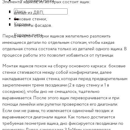
Корзина пуста.
Элементы ящиков, из которых состоит ящик:
Искать:
днище из ДВП;
боковые стенки;
Корзина
элементы фасадов.
Корзина пуста.
Перед началом сборки ящиков желательно разложить
имеющиеся детали по отдельным стопкам, чтобы каждая
отдельная стопка состояла только из деталей одного ящика. В
процессе работы это позволит избавиться от путаницы.
Монтаж ящиков похож на сборку основного каркаса: боковые
стенки стягиваются между собой конфирматами, далее
накладывается задняя стенка, которая перед предварительным
закреплением тремя гвоздиками (2 в одну стенку и 1 в
соседнюю), чтобы дно не смещалось, тщательно
выравнивается. После этого ящик переворачивается и при
помощи линейки или рулетки проверяются его диагонали.
Если они не равны, то извлекается одиночный гвоздик и
выравниваются диагонали ящики. Как только достигается
требуемая геометрия ящика, дно фиксируется гвоздиками по
периметру. Далее саморезами 3,5х16мм закрепляются