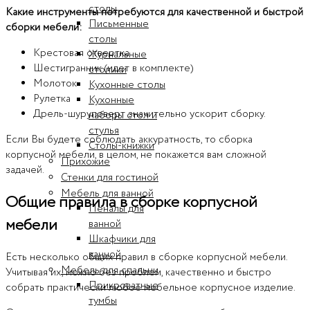
столы
Какие инструменты потребуются для качественной и быстрой
Письменные
сборки мебели:
столы
Крестовая отвертка
Журнальные
Шестигранник (идет в комплекте)
столики
Молоток
Кухонные столы
Рулетка
Кухонные
Дрель-шуруповерт значительно ускорит сборку.
наборы стол и
стулья
Если Вы будете соблюдать аккуратность, то сборка
Столы-книжки
корпусной мебели, в целом, не покажется вам сложной
Прихожие
задачей.
Стенки для гостиной
Мебель для ванной
Общие правила в сборке корпусной
Пеналы для
мебели
ванной
Шкафчики для
ванной
Есть несколько общих правил в сборке корпусной мебели.
Мебель для спальни
Учитывая их, можно без проблем, качественно и быстро
Прикроватные
собрать практически любое мебельное корпусное изделие.
тумбы