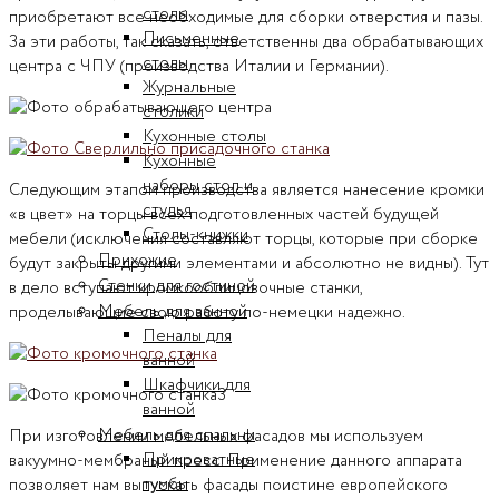
столы
приобретают все необходимые для сборки отверстия и пазы.
Письменные
За эти работы, так сказать, ответственны два обрабатывающих
столы
центра с ЧПУ (производства Италии и Германии).
Журнальные
столики
Кухонные столы
Кухонные
наборы стол и
Следующим этапом производства является нанесение кромки
стулья
«в цвет» на торцы всех подготовленных частей будущей
Столы-книжки
мебели (исключения составляют торцы, которые при сборке
Прихожие
будут закрыты другими элементами и абсолютно не видны). Тут
Стенки для гостиной
в дело вступают кромкооблицовочные станки,
Мебель для ванной
проделывающие свою работу по-немецки надежно.
Пеналы для
ванной
Шкафчики для
ванной
Мебель для спальни
При изготовлении мебельных фасадов мы используем
Прикроватные
вакуумно-мембраный пресс. Применение данного аппарата
тумбы
позволяет нам выпускать фасады поистине европейского