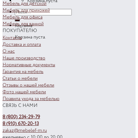
Корзина пуста.
Мебель для детской
Мебель для прихожей
Искать:
Мебель для офиса
Мебель для ванной
Корзина
ПОКУПАТЕЛЮ
Корзина пуста.
Контакты
Доставка и оплата
О нас
Наше производство
Нормативные документы
Гарантия на мебель
Статьи о мебели
Отзывы о нашей мебели
Фото нашей мебели
Правила ухода за мебелью
СВЯЗЬ С НАМИ
8 (800) 234-29-79
8 (910) 670-20-13
zakaz@mebelef-m.ru
ежедневно с 10:00 до 20:00