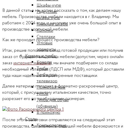
Шкафы-купе
В данной статье мы хотим рассказать о том, как делаем нашу
Радиусные
мебель. Производство мебели находится в г. Владимир. Мы
шкафы-купе
работаем с 2004 года, и накопили уже очень большой опыт в
Книжные шкафы
производстве корпусной мебели.
Колонки
Стеллажи
Как же проходит процесс производства мебели?
Угловые
элементы
Итак, решив пополнить склад готовой продукции или получив
Комоды и тумбы
заказ от будущего владельца мебели (допустим, через онлайн
Комоды
заказ
интернет-магазина
), мы вначале подбираем со склада
Тумбы
необходимый материал (ЛДСП или МДФ), который доставили
Тумбы под
туда наши надежные и проверенные поставщики.
телевизор
Далее материал попадает в форматно-раскроечный центр,
Прикроватные
который, с присущим ему итальянским качеством, точно
тумбы
разрезает его по необходимым размерам.
Тумбы для обуви
(обувницы)
В прихожую
Столы
После этого заготовки отправляются на следующий этап
Компьютерные
производства, где элементы будущей мебели фрезеруются и