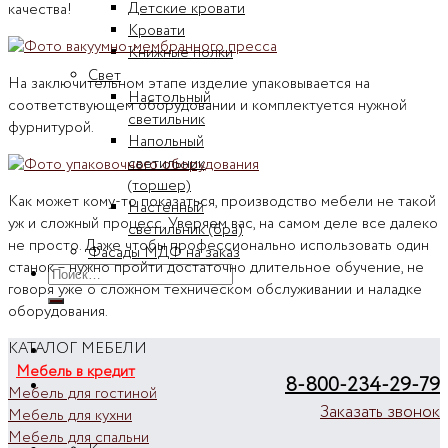
Детские кровати
качества!
Кровати
Книжные полки
Свет
На заключительном этапе изделие упаковывается на
Настольный
соответствующем оборудовании и комплектуется нужной
светильник
фурнитурой.
Напольный
светильник
(торшер)
Как может кому-то показаться, производство мебели не такой
Настенный
уж и сложный процесс. Уверяем вас, на самом деле все далеко
светильник (бра)
не просто. Даже чтобы профессионально использовать один
Фасады МДФ на заказ
станок – нужно пройти достаточно длительное обучение, не
Искать:
говоря уже о сложном техническом обслуживании и наладке
оборудования.
КАТАЛОГ МЕБЕЛИ
Мебель в кредит
8-800-234-29-79
Мебель для гостиной
Заказать звонок
Мебель для кухни
Мебель для спальни