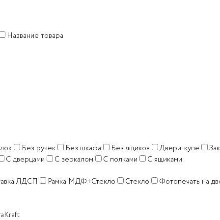
Название товара
олок
Без ручек
Без шкафа
Без ящиков
Двери-купе
За
С дверцами
С зеркалом
С полками
С ящиками
тавка ЛДСП
Рамка МДФ+Стекло
Стекло
Фотопечать на дв
аKraft