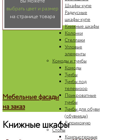
Вы можете
Шкафы-купе
выбрать цвет и размер
Радиусные
на странице товара
шкафы-купе
Книжные шкафы
Колонки
Стеллажи
Угловые
элементы
Комоды и тумбы
Комоды
Тумбы
Тумбы под
телевизор
Прикроватные
Мебельные фасады
тумбы
на заказ
Тумбы для обуви
(обувницы)
Книжные шкафы
В прихожую
Столы
Компьютерные