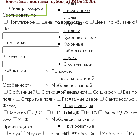
Ближайшая доставка: суббота (08.08.2026).
столы
Фильтр товаров
Письменные
Сортировать по
столы
Популярное
Цена: по возрастанию
Цена: по убыванию
Журнальные
Цена
столики
Кухонные столы
Ширина, мм
Кухонные
наборы стол и
Высота, мм
стулья
Столы-книжки
Глубина, мм
Прихожие
Стенки для гостиной
Особенности
Мебель для ванной
Пеналы для
C обувницей
C открытой вешалкой
Cо шкафом
Без п
ванной
полки
Открытые полки
Распашные двери
С антресолью
Шкафчики для
Фасад
ванной
Зеркало
ЛДСП
ЛДСП+МДФ
МДФ
Рамка МДФ+вс
Мебель для спальни
купе
ХДФ
Прикроватные
Производитель
тумбы
Freya
Maytoni
Technical
Мебелайн
Мебелеф
Мег