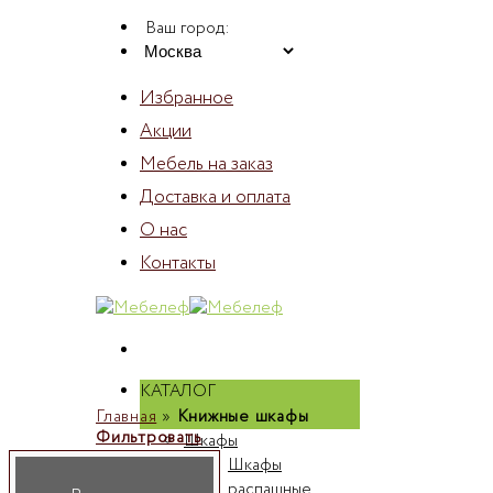
Skip
Ваш город:
to
content
Избранное
Акции
Мебель на заказ
Доставка и оплата
О нас
Контакты
КАТАЛОГ
Главная
»
Книжные шкафы
Фильтровать
Шкафы
Шкафы
распашные