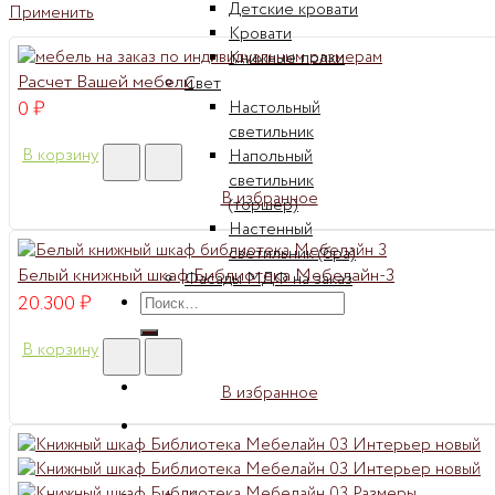
Детские кровати
Применить
Кровати
Книжные полки
Расчет Вашей мебели
Свет
0
₽
Настольный
светильник
В корзину
Напольный
светильник
В избранное
(торшер)
Настенный
светильник (бра)
Белый книжный шкаф Библиотека Мебелайн-3
Фасады МДФ на заказ
20.300
₽
Искать:
В корзину
В избранное