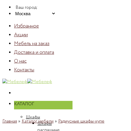
Skip
Ваш город:
to
content
Избранное
Акции
Мебель на заказ
Доставка и оплата
О нас
Контакты
КАТАЛОГ
Шкафы
Главная
»
Каталог мебели
»
Радиусные шкафы-купе
Шкафы
распашные