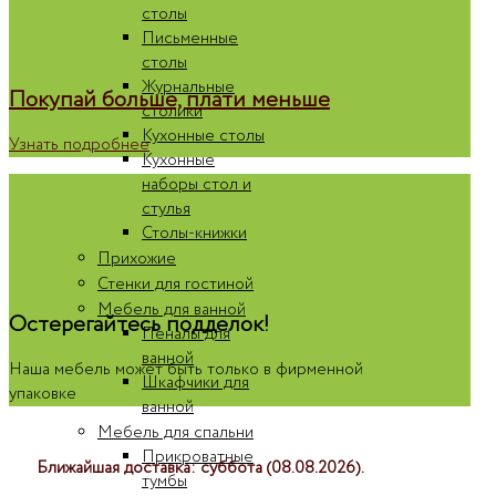
столы
Письменные
столы
Журнальные
Покупай больше, плати меньше
столики
Кухонные столы
Узнать подробнее
Кухонные
наборы стол и
стулья
Столы-книжки
Прихожие
Стенки для гостиной
Мебель для ванной
Остерегайтесь подделок!
Пеналы для
ванной
Наша мебель может быть только в фирменной
Шкафчики для
упаковке
ванной
Мебель для спальни
Прикроватные
Ближайшая доставка: суббота (08.08.2026).
тумбы