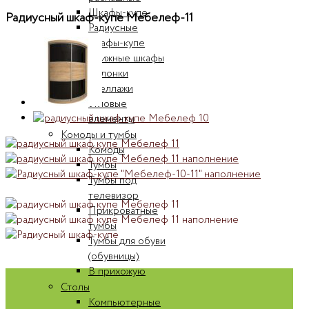
Шкафы-купе
Радиусный шкаф-купе Мебелеф-11
Радиусные
шкафы-купе
Книжные шкафы
Колонки
Стеллажи
Угловые
элементы
Комоды и тумбы
Комоды
Тумбы
Тумбы под
телевизор
Прикроватные
тумбы
Тумбы для обуви
(обувницы)
В прихожую
Столы
Компьютерные