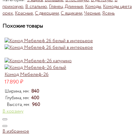
Категорий:
3 ящика
,
Большие
,
В гостиную
,
В детскую
,
В
прихожую
,
В спальню
,
Глянец
,
Длинные
,
Комоды
,
Комоды цвета
орех
,
Красные
,
С дверцами
,
С ящиками
,
Черные
,
Ясень
Похожие товары
Комод Мебелеф-26
17.890
₽
Ширина, мм:
840
Глубина, мм:
400
Высота, мм:
960
В корзину
В избранное