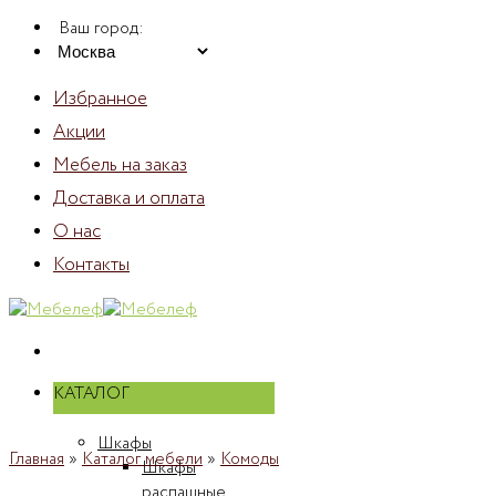
Skip
Ваш город:
to
content
Избранное
Акции
Мебель на заказ
Доставка и оплата
О нас
Контакты
КАТАЛОГ
Шкафы
Главная
»
Каталог мебели
»
Комоды
Шкафы
распашные