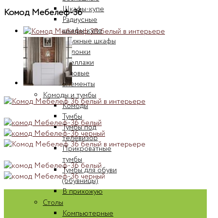
Шкафы-купе
Комод Мебелеф-36
Радиусные
шкафы-купе
Книжные шкафы
Колонки
Стеллажи
Угловые
элементы
Комоды и тумбы
Комоды
Тумбы
Тумбы под
телевизор
Прикроватные
тумбы
Тумбы для обуви
(обувницы)
В прихожую
Столы
Компьютерные