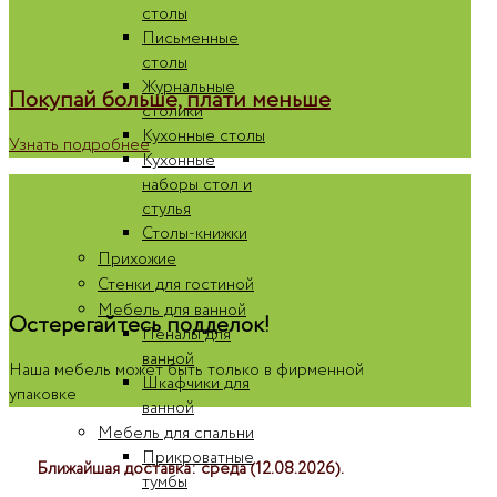
столы
Письменные
столы
Журнальные
Покупай больше, плати меньше
столики
Кухонные столы
Узнать подробнее
Кухонные
наборы стол и
стулья
Столы-книжки
Прихожие
Стенки для гостиной
Мебель для ванной
Остерегайтесь подделок!
Пеналы для
ванной
Наша мебель может быть только в фирменной
Шкафчики для
упаковке
ванной
Мебель для спальни
Прикроватные
Ближайшая доставка: среда (12.08.2026).
тумбы