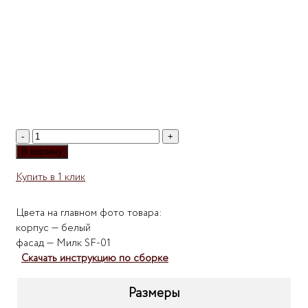
Количество
товара
В корзину
Комод
Купить в 1 клик
Мебелеф-36
Цвета на главном фото товара:
корпус — белый
фасад — Милк SF-01
Скачать инструкцию по сборке
Размеры