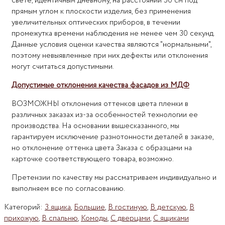
свете, идентичным дневному, на расстоянии 50 см под
прямым углом к плоскости изделия, без применения
увеличительных оптических приборов, в течении
промежутка времени наблюдения не менее чем 30 секунд.
Данные условия оценки качества являются "нормальными",
поэтому невыявленные при них дефекты или отклонения
могут считаться допустимыми.
Допустимые отклонения качества фасадов из МДФ
ВОЗМОЖНЫ отклонения оттенков цвета пленки в
различных заказах из-за особенностей технологии ее
производства. На основании вышесказанного, мы
гарантируем исключение разнотонности деталей в заказе,
но отклонение оттенка цвета Заказа с образцами на
карточке соответствующего товара, возможно.
Претензии по качеству мы рассматриваем индивидуально и
выполняем все по согласованию.
Категорий:
3 ящика
,
Большие
,
В гостиную
,
В детскую
,
В
прихожую
,
В спальню
,
Комоды
,
С дверцами
,
С ящиками