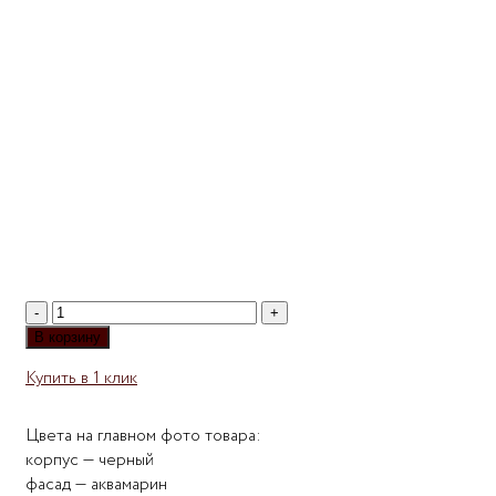
Количество
товара
В корзину
Комод
Купить в 1 клик
Сальвадор-17
Цвета на главном фото товара:
корпус — черный
фасад — аквамарин