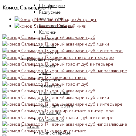
Шкафы-купе
Комод Сальвадор-17
Радиусные
шкафы-купе
Книжные шкафы
Колонки
Стеллажи
Угловые
элементы
Комоды и тумбы
Комоды
Тумбы
Тумбы под
телевизор
Прикроватные
тумбы
Тумбы для обуви
(обувницы)
В прихожую
Столы
Компьютерные