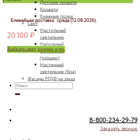
Детские кровати
Кровати
Книжные полки
Ближайшая доставка: среда (12.08.2026).
Свет
Настольный
20.100
₽
светильник
Напольный
Выбрать цвет, размер и пр.
светильник
(торшер)
Настенный
светильник (бра)
Фасады МДФ на заказ
Искать:
8-800-234-29-79
Заказать звонок