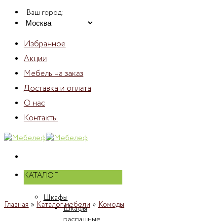
Skip
Ваш город:
to
content
Избранное
Акции
Мебель на заказ
Доставка и оплата
О нас
Контакты
КАТАЛОГ
Шкафы
Главная
»
Каталог мебели
»
Комоды
Шкафы
распашные