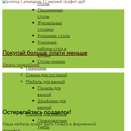
столы
Письменные
столы
Журнальные
столики
Кухонные столы
Кухонные
наборы стол и
Покупай больше, плати меньше
стулья
Столы-книжки
Узнать подробнее
Прихожие
Стенки для гостиной
Мебель для ванной
Пеналы для
ванной
Шкафчики для
ванной
Остерегайтесь подделок!
Мебель для спальни
Прикроватные
Наша мебель может быть только в фирменной
тумбы
упаковке