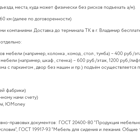
езда, места, куда может физически без рисков подъехать а/м).
 60 км (далее по договоренности)
и компаниями. Доставка до терминала ТК в г. Владимир бесплатн
 отдельно:
ебели (например, колонка , комод , стол , тумба) – 400 руб./эта
бели (например, шкаф , стенка) – 600 руб./этаж, 1200 руб./лифт
а с паркингом , двор без машин и пр.) подъём осуществляется 
шей фабрики)
нному нами счету)
iwi, ЮMoney
вно-правовых документов: ГОСТ 20400-80 "Продукция мебельно
ловия", ГОСТ 19917-93 "Мебель для сидения и лежания. Общие т