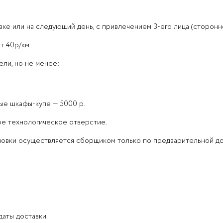
е или на следующий день, с привлечением 3-его лица (сторонн
т 40р/км.
ли, но не менее:
ые шкафы-купе — 5000 р.
ое технологическое отверстие.
ановки осуществляется сборщиком только по предварительной д
даты доставки.