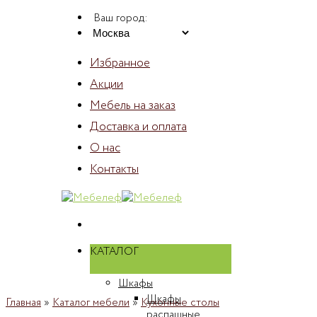
Skip
Ваш город:
to
content
Избранное
Акции
Мебель на заказ
Доставка и оплата
О нас
Контакты
КАТАЛОГ
Шкафы
Шкафы
Главная
»
Каталог мебели
»
Кухонные столы
распашные