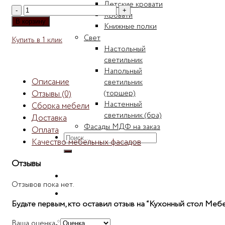
Детские кровати
Количество
Кровати
товара
В корзину
Книжные полки
Кухонный
Свет
Купить в 1 клик
стол
Настольный
Мебелеф
светильник
Ежевика
Напольный
Описание
светильник
Отзывы (0)
(торшер)
Настенный
Сборка мебели
светильник (бра)
Доставка
Фасады МДФ на заказ
Оплата
Искать:
Качество мебельных фасадов
Отзывы
Отзывов пока нет.
Будьте первым, кто оставил отзыв на “Кухонный стол Ме
Ваша оценка
*