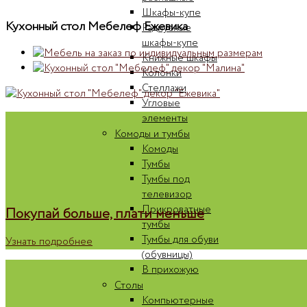
Шкафы-купе
Кухонный стол Мебелеф Ежевика
Радиусные
шкафы-купе
Книжные шкафы
Колонки
Стеллажи
Угловые
элементы
Комоды и тумбы
Комоды
Тумбы
Тумбы под
телевизор
Прикроватные
Покупай больше, плати меньше
тумбы
Тумбы для обуви
Узнать подробнее
(обувницы)
В прихожую
Столы
Компьютерные