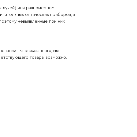
х лучей) или равномерном
личительных оптических приборов, в
 поэтому невыявленные при них
новании вышесказанного, мы
ветствующего товара, возможно.