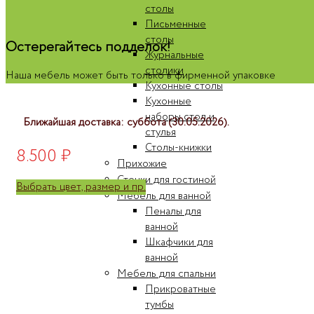
столы
Письменные
столы
Остерегайтесь подделок!
Журнальные
столики
Наша мебель может быть только в фирменной упаковке
Кухонные столы
Кухонные
наборы стол и
Ближайшая доставка: суббота (30.05.2026).
стулья
Столы-книжки
8.500
₽
Прихожие
Стенки для гостиной
Выбрать цвет, размер и пр.
Мебель для ванной
Пеналы для
ванной
Шкафчики для
ванной
Мебель для спальни
Прикроватные
тумбы